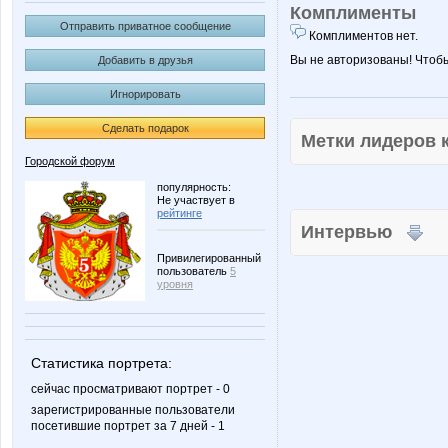
Комплименты
Отправить приватное сообщение
Комплиментов нет.
Вы не авторизованы! Чтоб
Добавить в друзья
Игнорировать
Сделать подарок
Метки лидеров
Городской форум
популярность:
Не участвует в
рейтинге
Интервью
Привилегированный
пользователь
5
уровня
Статистика портрета:
сейчас просматривают портрет - 0
зарегистрированные пользователи
посетившие портрет за 7 дней - 1