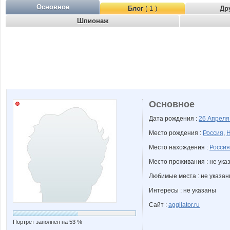
Основное
Блог
( 1 )
Др
Шпионаж
Основное
Дата рождения :
26 Апрел
Место рождения :
Россия
,
Н
Место нахождения :
Россия
Место проживания : не ука
Любимые места : не указа
Интересы : не указаны
Сайт :
aggilator.ru
Портрет заполнен на 53 %